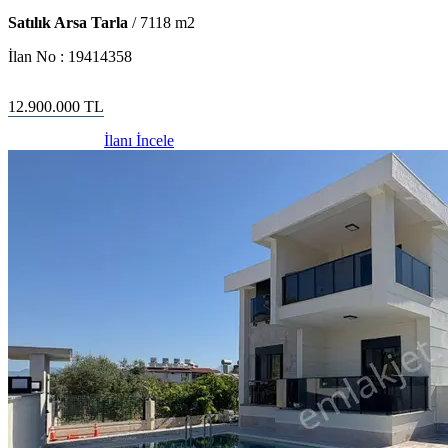
Satılık Arsa Tarla
/
7118
m2
İlan No :
19414358
12.900.000
TL
İlanı İncele