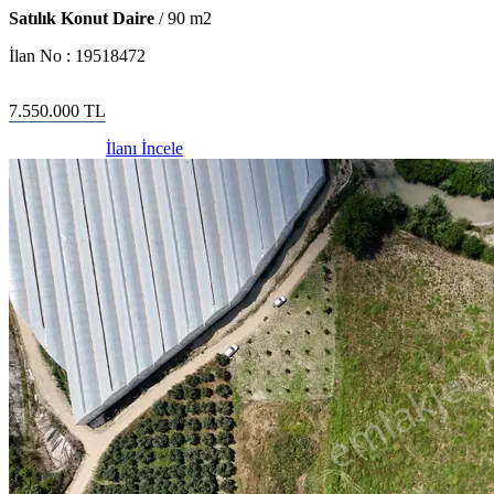
Satılık Konut Daire
/
90
m2
İlan No :
19518472
7.550.000
TL
İlanı İncele