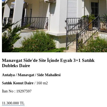
Manavgat Side'de Site İçinde Eşyalı 3+1 Satılık
Dubleks Daire
Antalya / Manavgat / Side Mahallesi
Satılık Konut Daire
/
160
m2
İlan No :
19297597
11.300.000
TL