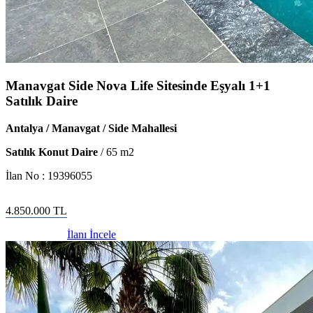
Manavgat Side Nova Life Sitesinde Eşyalı 1+1
Satılık Daire
Antalya / Manavgat / Side Mahallesi
Satılık Konut Daire
/
65
m2
İlan No :
19396055
4.850.000
TL
İlanı İncele