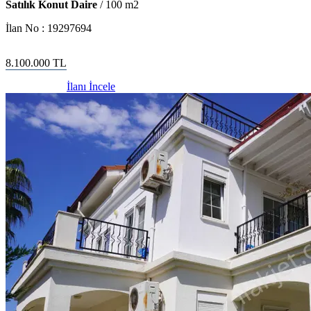
Satılık Konut Daire
/
100
m2
İlan No :
19297694
8.100.000
TL
İlanı İncele