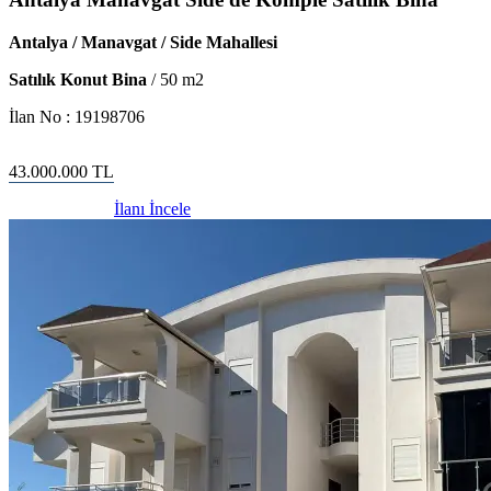
Antalya / Manavgat / Side Mahallesi
Satılık Konut Bina
/
50
m2
İlan No :
19198706
43.000.000
TL
İlanı İncele