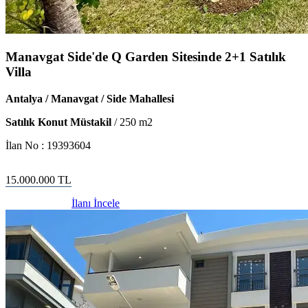
Manavgat Side'de Q Garden Sitesinde 2+1 Satılık
Villa
Antalya / Manavgat / Side Mahallesi
Satılık Konut Müstakil
/
250
m2
İlan No :
19393604
15.000.000
TL
İlanı İncele