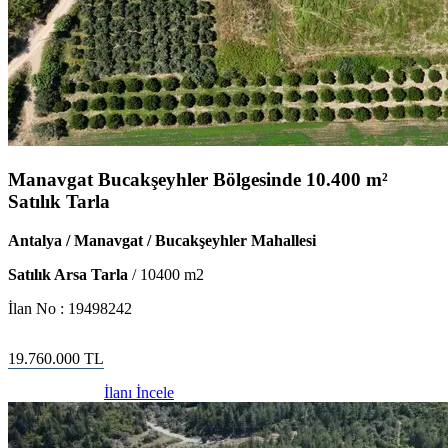
Manavgat Bucakşeyhler Bölgesinde 10.400 m²
Satılık Tarla
Antalya / Manavgat / Bucakşeyhler Mahallesi
Satılık Arsa Tarla
/
10400
m2
İlan No :
19498242
19.760.000
TL
İlanı İncele